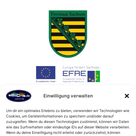
Einwilligung verwalten
Die Maßnahme wird mitfinanziert durch Steuermittel auf
Grundlage des von den Abgeordneten des Sächsischen
Um dir ein optimales Erlebnis zu bieten, verwenden wir Technologien wie
Cookies, um Geräteinformationen zu speichern und/oder darauf
Landtags beschlossenen Haushaltes.
zuzugreifen. Wenn du diesen Technologien zustimmst, können wir Daten
wie das Surfverhalten oder eindeutige IDs auf dieser Website verarbeiten.
Wenn du deine Einwilligung nicht erteilst oder zurückziehst, können