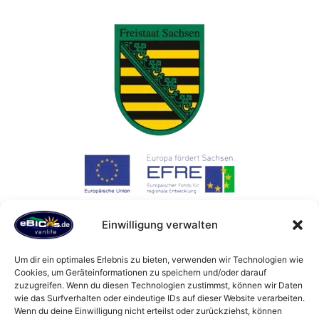
Einwilligung verwalten
Die Maßnahme wird mitfinanziert durch Steuermittel auf
Grundlage des von den Abgeordneten des Sächsischen
Um dir ein optimales Erlebnis zu bieten, verwenden wir Technologien wie
Cookies, um Geräteinformationen zu speichern und/oder darauf
Landtags beschlossenen Haushaltes.
zuzugreifen. Wenn du diesen Technologien zustimmst, können wir Daten
wie das Surfverhalten oder eindeutige IDs auf dieser Website verarbeiten.
Wenn du deine Einwilligung nicht erteilst oder zurückziehst, können