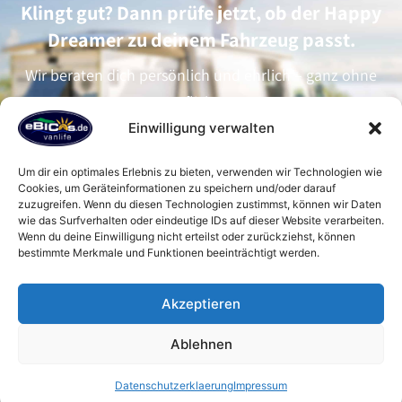
Klingt gut? Dann prüfe jetzt, ob der Happy
Dreamer zu deinem Fahrzeug passt.
Wir beraten dich persönlich und ehrlich – ganz ohne
Verpflichtung.
Einwilligung verwalten
Happy Dreamer unverbindlich anfragen
Um dir ein optimales Erlebnis zu bieten, verwenden wir Technologien wie
Cookies, um Geräteinformationen zu speichern und/oder darauf
zuzugreifen. Wenn du diesen Technologien zustimmst, können wir Daten
Hergestellt in Deutschland
wie das Surfverhalten oder eindeutige IDs auf dieser Website verarbeiten.
Wenn du deine Einwilligung nicht erteilst oder zurückziehst, können
bestimmte Merkmale und Funktionen beeinträchtigt werden.
Akzeptieren
Ablehnen
Passt der Happy Dreamer in mein
Fahrzeug?
Datenschutzerklaerung
Impressum